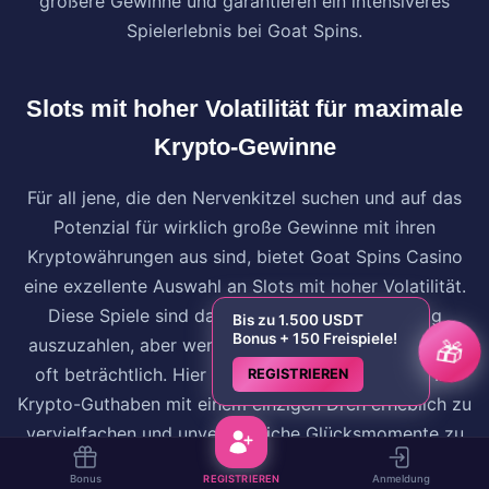
größere Gewinne und garantieren ein intensiveres
Spielerlebnis bei Goat Spins.
Slots mit hoher Volatilität für maximale
Krypto-Gewinne
Für all jene, die den Nervenkitzel suchen und auf das
Potenzial für wirklich große Gewinne mit ihren
Kryptowährungen aus sind, bietet Goat Spins Casino
eine exzellente Auswahl an Slots mit hoher Volatilität.
Diese Spiele sind dafür bekannt, weniger häufig
Bis zu 1.500 USDT
Bonus + 150 Freispiele!
auszuzahlen, aber wenn sie es tun, sind die Gewinne
🎁
oft beträchtlich. Hier haben Sie die Möglichkeit, Ihr
REGISTRIEREN
Krypto-Guthaben mit einem einzigen Dreh erheblich zu
vervielfachen und unvergessliche Glücksmomente zu
erleben.
Bonus
REGISTRIEREN
Anmeldung