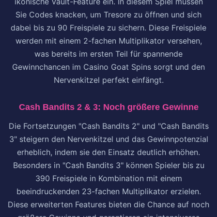
ikonische Vault-Feature ein. In diesem Spiel müssen
Sie Codes knacken, um Tresore zu öffnen und sich
dabei bis zu 90 Freispiele zu sichern. Diese Freispiele
werden mit einem 2-fachen Multiplikator versehen,
was bereits im ersten Teil für spannende
Gewinnchancen im Casino Goat Spins sorgt und den
Nervenkitzel perfekt einfängt.
Cash Bandits 2 & 3: Noch größere Gewinne
Die Fortsetzungen "Cash Bandits 2" und "Cash Bandits
3" steigern den Nervenkitzel und das Gewinnpotenzial
erheblich, indem sie den Einsatz deutlich erhöhen.
Besonders in "Cash Bandits 3" können Spieler bis zu
390 Freispiele in Kombination mit einem
beeindruckenden 23-fachen Multiplikator erzielen.
Diese erweiterten Features bieten die Chance auf noch