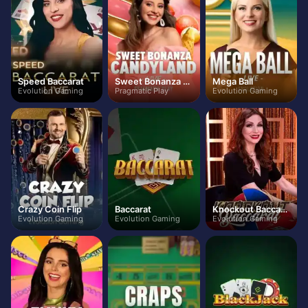
Speed Baccarat
Sweet Bonanza Candyland
Mega Ball
Evolution Gaming
Pragmatic Play
Evolution Gaming
Crazy Coin Flip
Baccarat
Knockout Baccarat
Evolution Gaming
Evolution Gaming
Evolution Gaming