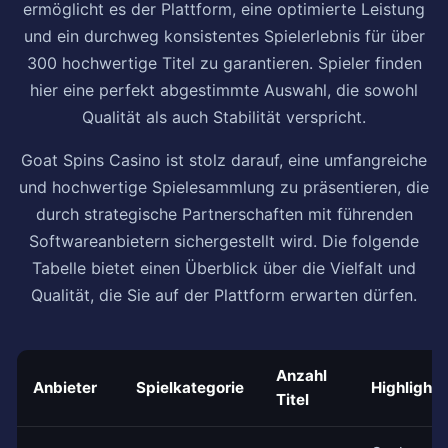
ermöglicht es der Plattform, eine optimierte Leistung
und ein durchweg konsistentes Spielerlebnis für über
300 hochwertige Titel zu garantieren. Spieler finden
hier eine perfekt abgestimmte Auswahl, die sowohl
Qualität als auch Stabilität verspricht.
Goat Spins Casino ist stolz darauf, eine umfangreiche
und hochwertige Spielesammlung zu präsentieren, die
durch strategische Partnerschaften mit führenden
Softwareanbietern sichergestellt wird. Die folgende
Tabelle bietet einen Überblick über die Vielfalt und
Qualität, die Sie auf der Plattform erwarten dürfen.
Anzahl
Anbieter
Spielkategorie
Highlights
Titel